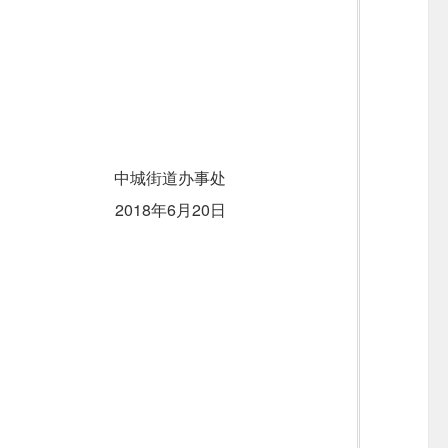
城街道办事处
018年
6
月
20
日