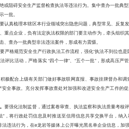
绝或阻碍安全生产监督检查执法等违法行为。集中查办一批典型
示一批。
要认真梳理本辖区本行业领域突出隐患问题，典型常见、反复
、重点企业，负有法定执法权限的部门要主动作为，牵头组织
击、查办一批典型非法违法案件，形成有力震慑。
。
要严格规范安全生产行政执法工作流程，强化“执法不到位也是
法评比活动，严格落实 “四个一律”、“五个一批”，形成高压严
。
积极配合上级有关部门做好事故联网直报、事故挂牌督办和调
产安全事故。充分发挥事故查处对加强和改进安全生产工作的
。
要强化法制监督，通过案卷审查、执法监察和执法质量考核
法”，将行政处罚信息及时推送至信用信息共享交换平台，纳
非法违法行为，在
e
龙岩等媒体上公开曝光黑名单企业信息，加