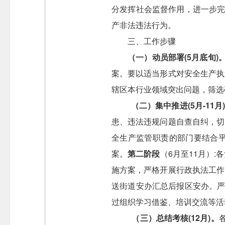
分发挥社会监督作用，进一步完
产非法违法行为。
三、工作步骤
（一）动员部署
(5
月底旬
)
案。要以适当形式对安全生产执
辖区本行业领域突出问题，筛选
（二）集中推进
(5
月
-11
月
患、违法违规问题自查自纠，切
全生产监管职责的部门要结合
案。
第二阶段
（
6
月至
11
月）
:
各
施方案，严格开展行政执法工作
送街道安办汇总后报区安办。严
过组织学习借鉴、培训交流等活
（三）总结考核
(12
月
)
。