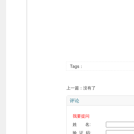
Tags：
上一篇：没有了
评论
我要提问
姓 名:
验 证 码: