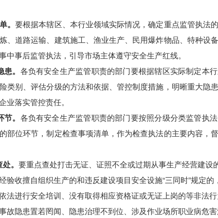
单。
要根据本辖区、本行业领域实际情况，确定重点监管执法
炼、道路运输、建筑施工、渔业生产、民用爆炸物品、特种设
事中事后监管执法，引导市场主体遵守安全生产红线。
隐患。
各负有安全生产监管职责的部门要根据辖区实际制定本行
险类别、评估分级的方法和依据、管控制度措施，明晰重大隐
企业落实管控责任。
环节。
各负有安全生产监管职责的部门要按照分级分类监管执法
的部位环节，制定检查事项清单，作为检查执法的主要内容，
查处。
要重点查处打击无证、证照不全或过期从事生产经营建设
经验收擅自组织生产的和违反建设项目安全设施“三同时”规定的
依法进行安全培训、没有取得相应资格证或无证上岗的等非法行
事故隐患置若罔闻、隐患治理不到位、涉及作业场所职业病危害