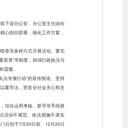
小组下设办公室，办公室主任由街
，精心组织部署，细化工作方案，
访暗查等多种方式开展活动。要完
案双查”等制度，加强行政执法与
和震慑。
执法专项行动”的宣传报道。坚持
、以案学法，营造全社会关心和支
容，综合运用考核、督导等手段推
法活动不规范、执法措施不落实
部门分别于
7
月
20
日前、
12
月
20
日