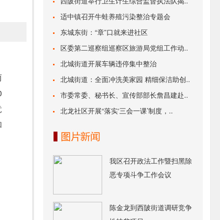
西陂街道举行卫生计生综合监督执法队揭..
适中镇召开牛蛙养殖污染整治专题会
东城东街：“章”口就来进社区
区委第二巡察组巡察区旅游局党组工作动..
北城街道开展车辆违停集中整治
两
北城街道：全面冲洗美家园 精细保洁助创..
0
市委常委、秘书长、宣传部部长詹昌建赴..
竞
北龙社区开展“落实‘三会一课’制度，..
和
我区召开政法工作暨扫黑除
恶专项斗争工作会议
陈金龙到西陂街道调研竞争