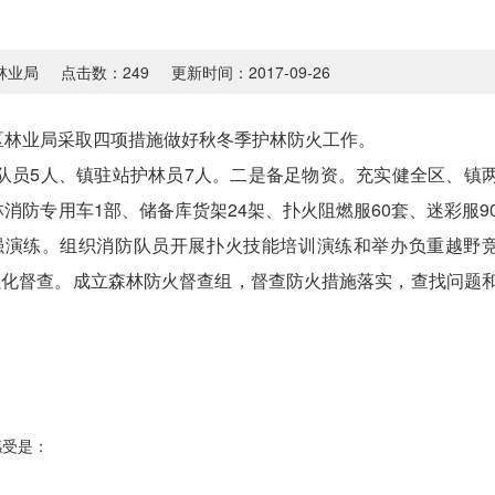
林业局
点击数：
249
更新时间：2017-09-26
区林业局采取四项措施做好秋冬季护林防火工作。
队员5人、镇驻站护林员7人。二是备足物资。充实健全区、镇
防专用车1部、储备库货架24架、扑火阻燃服60套、迷彩服9
加强演练。组织消防队员开展扑火技能培训演练和举办负重越野
强化督查。成立森林防火督查组，督查防火措施落实，查找问题
感受是：