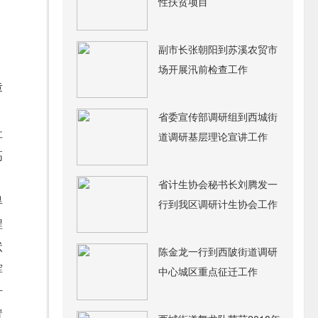
性扶贫项目
副市长张朝阳到苏溪农贸市
场开展汛前检查工作
章
省委宣传部调研组到西城街
社
道调研基层理论宣讲工作
高
、
省计生协会秘书长刘腾发一
旱
行到我区调研计生协会工作
程
状
陈金龙一行到西陂街道调研
挥
中心城区重点征迁工作
针
置