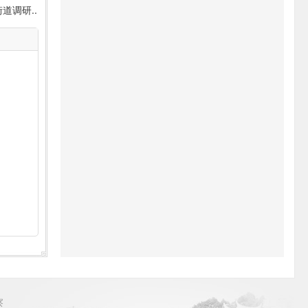
道调研..
察