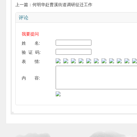
上一篇：
何明华赴曹溪街道调研征迁工作
评论
我要提问
姓 名:
验 证 码:
表 情:
内 容: