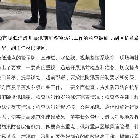
贸市场低洼点开展汛期前各项防汛工作的检查调研，
副区长童
杭华、副主任林彤陪同。
场低洼点的警示牌、宣传栏、水位线、视频监控系统等，现场与
提出了要求：一要高度重视，迅速开展汛前检查和准备。切实提
关口前移、提早谋划、超前部署；要按照防汛责任制要求和分级
等方面及早落实各项准备工作。二要全面检查，夯实防汛防台抗
和消除度汛隐患。检查防汛预案的修订完善情况；检查各在建工
险队伍落实情况；检查防汛远程监控、会商系统、通信设施运行
体系，切实提高规范化建设成果。落实长效管理，最大程度地发
层防汛防台综合能力。四要突出重点，做好重点区域风险管理。
实际情况，在汛前、汛期都要做好群众的疏散撤离工作；提前设