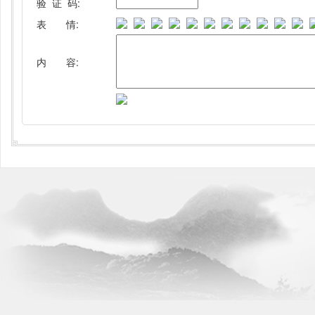
验 证 码:
表 情:
内 容: